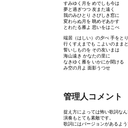
すみゆく月を めでしも今は
夢と過ぎつつ 友また遠く
我のみひとり さびしき窓に
変わらぬ月を 眺めぞあかす
とわたる雁よ 思いをはこべ
端居（はしい）の夕べ 手をと
行くすえまでも こよいのまま
誓いしものを その友いまは
海山遠き かなたの里に
なきゆく雁を いかにか聞ける
み空の月よ 面影うつせ
管理人コメント
捉え方によっては怖い歌詞なん
演奏もとても素敵です。
歌詞にはバージョンがあるよう