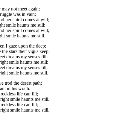
e may not meet again;
truggle was in vain;
d her spirit comes at will;
ht smile haunts me still;
d her spirit comes at will;
ht smile haunts me still.
hen I gaze upon the deep;
the stars their vigils keep;
et dreams my senses fill;
ght smile haunts me still;
et dreams my senses fill;
ght smile haunts me still.
ve trod the desert path;
ant in his wrath:
ckless life can fill;
right smile haunts me still.
ckless life can fill;
right smile haunts me still.