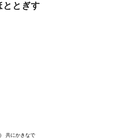
ほととぎす
） 共にかきなで