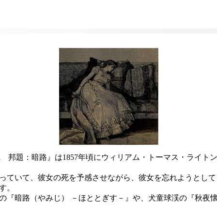
aunts Me Still 邦題：暗路』は1857年頃にウィリアム・トーマ
っていて、彼女の死を予感させながら、彼女を忘れようとして
す。
の『暗路（やみじ） －ほととぎす－』や、犬童球渓の『秋夜