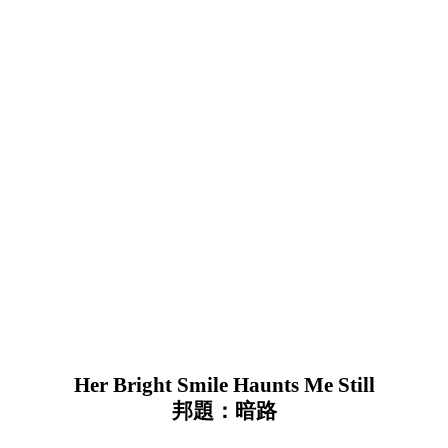
Her Bright Smile Haunts Me Still
邦題：暗路