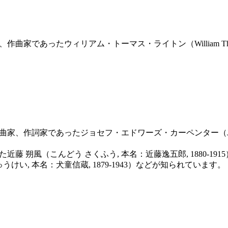
であったウィリアム・トーマス・ライトン（William Thomas Wri
詞家であったジョセフ・エドワーズ・カーペンター（Joseph Edward
藤 朔風（こんどう さくふう, 本名：近藤逸五郎, 1880-19
けい, 本名：犬童信蔵, 1879-1943）などが知られています。