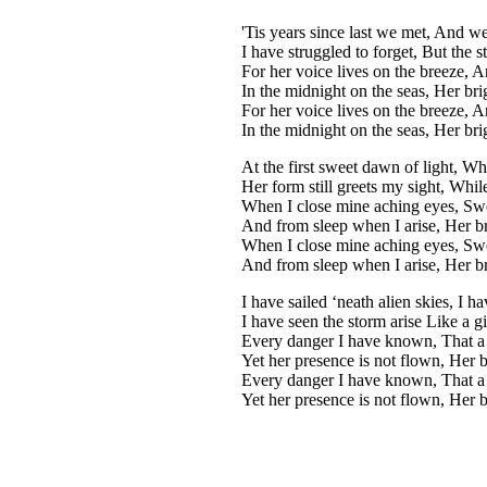
'Tis years since last we met, And w
I have struggled to forget, But the s
For her voice lives on the breeze, An
In the midnight on the seas, Her brig
For her voice lives on the breeze, An
In the midnight on the seas, Her brig
At the first sweet dawn of light, W
Her form still greets my sight, While 
When I close mine aching eyes, Swe
And from sleep when I arise, Her bri
When I close mine aching eyes, Swe
And from sleep when I arise, Her bri
I have sailed ‘neath alien skies, I ha
I have seen the storm arise Like a gi
Every danger I have known, That a re
Yet her presence is not flown, Her b
Every danger I have known, That a re
Yet her presence is not flown, Her b