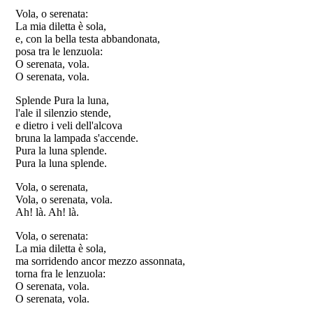
Vola, o serenata:
La mia diletta è sola,
e, con la bella testa abbandonata,
posa tra le lenzuola:
O serenata, vola.
O serenata, vola.
Splende Pura la luna,
l'ale il silenzio stende,
e dietro i veli dell'alcova
bruna la lampada s'accende.
Pura la luna splende.
Pura la luna splende.
Vola, o serenata,
Vola, o serenata, vola.
Ah! là. Ah! là.
Vola, o serenata:
La mia diletta è sola,
ma sorridendo ancor mezzo assonnata,
torna fra le lenzuola:
O serenata, vola.
O serenata, vola.