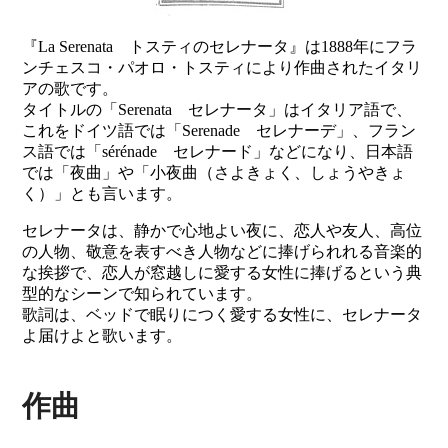
『La Serenata トスティのセレナータ』は1888年にフラ
ンチェスコ・パオロ・トスティにより作曲されたイタリ
アの歌です。
タイトルの「Serenata セレナータ」はイタリア語で、
これをドイツ語では「Serenade セレナーデ」、フラン
ス語では「sérénade セレナード」などになり、日本語
では「夜曲」や「小夜曲（さよきょく、しょうやきょ
く）」とも言います。
セレナータは、静かで心地よい夜に、恋人や友人、高位
の人物、敬意を表すべき人物などに捧げられれる音楽的
な挨拶で、恋人が窓越しに愛する女性に捧げるという典
型的なシーンで知られています。
歌詞は、ベッドで眠りにつく愛する女性に、セレナータ
よ届けよと歌います。
作曲