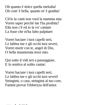
Oh quanto è dolce quella melodia!
Oh com' è bella, quanto m' è gradita!
Ch'io la canti non vuol la mamma mia:
Vorrei saper perché me l'ha proibita?
Ella non c'è ed io la vo' cantare
La frase che m'ha fatto palpitare:
Vorrei baciare i tuoi capelli neri,
Le labbra tue e gli occhi tuoi severi,
Vorrei morir con te, angel di Dio,
O bella innamorata tesor mio.
Qui sotto il vidi ieri a passeggiare,
E lo sentiva al solito cantar:
Vorrei baciare i tuoi capelli neri,
Le labbra tue e gli occhi tuoi severi!
Stringimi, o cara, stringimi al tuo core,
Fammi provar l'ebbrezza dell'amor.