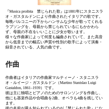
『Musica proibita 禁じられた歌』は1881年にスタニスラ
オ・ガスタルドンにより作曲されたイタリアの歌です。
毎晩バルコニーの下からハンサムな少年が歌ってくれる
ラブソングを、母親から禁じられているにもかかわら
ず、母親の不在をいいことに少女が歌います。
様々な作曲家によって何度も編曲されていて、また高音
から低音までの幅広い声質や性別の歌手によって演奏・
録音されている、人気の曲です。
作曲
作曲者はイタリアの作曲家マルティーノ・スタニスラ
オ・ルイージ・ガスタルドン（Martino Stanislao Luigi
Gastaldon, 1861–1939）です。
彼は主に独唱とピアノのためのサロンソングを作曲し、
他にも器楽作品や合唱曲を2曲、オペラも4曲を残してい
ます。
彼の名前が最も知られているのが『禁じられた歌』にな