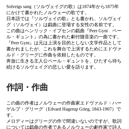
Solveigs sang（ソルヴェイグの歌）は1874年から1875年
にかけて書かれたノルウェーの歌です。
日本語では『ソルヴェイの歌』とも書かれ、ソルヴェイ
グ（ソルヴェイ）は戯曲に登場する女性の名前です。
この曲はヘンリック・イプセンの戯曲『Peer Gynt ペー
ル・ギュント』の為に書かれた劇付随音楽の一曲です。
『Peer Gynt』は元は上演を目的としない文学作品として
書かれましたが、これを舞台で上演するためにエドヴァ
ルド・グリーグに作曲を依頼したものです。
奔放に生きる主人公ペール・ギュントを、ひたすら待ち
続けるソルヴェイグの悲しい愛を語ります。
作詞・作曲
この曲の作者はノルウェーの作曲家エドヴァルド・ハー
ゲルプ・グリーグ（Edvard Hagerup Grieg, 1843-1907）で
す。
メロディーはグリーグの作で間違いないのですが、歌詞
については戯曲の作者であるノルウェーの劇作家で詩人