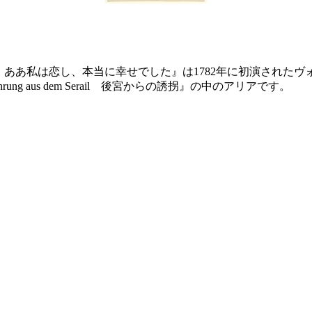
r so glücklich ああ私は恋し、本当に幸せでした』は1782年に初
rung aus dem Serail 後宮からの誘拐』の中のアリアです。