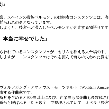
拐』
後宮、スペインの貴族ベルモンテの婚約者コンスタンツェは、
捕らわれの身となっています。
しようと、後宮へと潜入したベルモンテが奔走する物語りです
、本当に幸せでした』
らわれているコンスタンツェが、セリムを称える大合唱の中、
しますが、コンスタンツェはそれを拒んで自らの失われた愛を
ガング・アマデウス・モーツァルト（Wolfgang Amadeus Moza
表する作曲家です。
断片を含めると900曲以上に及び、声楽曲も器楽曲も多数残さ
と呼ばれる「K. + 数字」で整理されていて、オペラ『後宮から