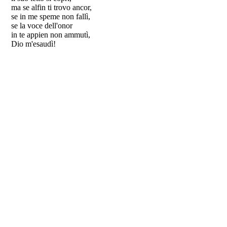
ma se alfin ti trovo ancor,
se in me speme non fallì,
se la voce dell'onor
in te appien non ammutì,
Dio m'esaudì!