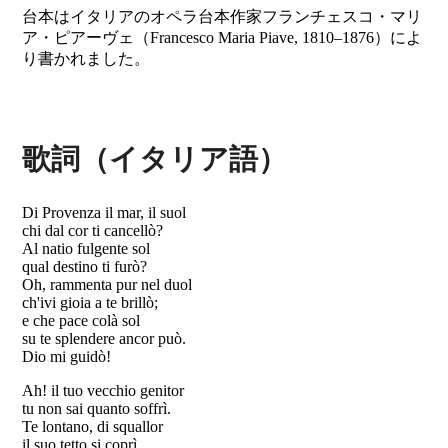
台本はイタリアのオペラ台本作家フランチェスコ・マリ
ア・ピアーヴェ（Francesco Maria Piave, 1810–1876）によ
り書かれました。
歌詞（イタリア語）
Di Provenza il mar, il suol
chi dal cor ti cancellò?
Al natio fulgente sol
qual destino ti furò?
Oh, rammenta pur nel duol
ch'ivi gioia a te brillò;
e che pace colà sol
su te splendere ancor può.
Dio mi guidò!
Ah! il tuo vecchio genitor
tu non sai quanto soffrì.
Te lontano, di squallor
il suo tetto si coprì,