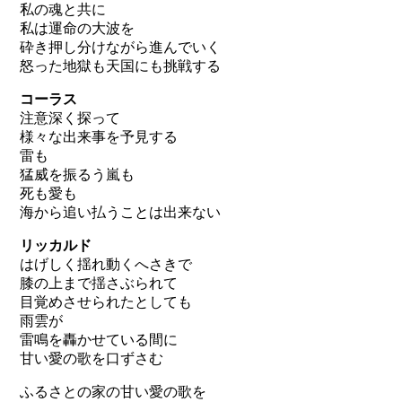
私の魂と共に
私は運命の大波を
砕き押し分けながら進んでいく
怒った地獄も天国にも挑戦する
コーラス
注意深く探って
様々な出来事を予見する
雷も
猛威を振るう嵐も
死も愛も
海から追い払うことは出来ない
リッカルド
はげしく揺れ動くへさきで
膝の上まで揺さぶられて
目覚めさせられたとしても
雨雲が
雷鳴を轟かせている間に
甘い愛の歌を口ずさむ
ふるさとの家の甘い愛の歌を