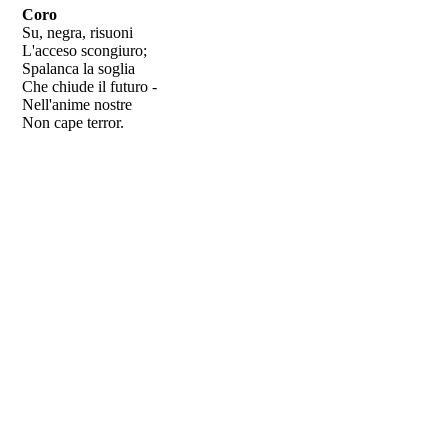
Coro
Su, negra, risuoni
L'acceso scongiuro;
Spalanca la soglia
Che chiude il futuro -
Nell'anime nostre
Non cape terror.