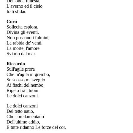
Dell'onda funesta,
L'averno ed il cielo
Irati sfidar.
Coro
Sollecita esplora,
Divina gli eventi,
Non possono i fulmini,
La rabbia de' venti,
La morte, l'amore
Sviarlo dal mar.
Riccardo
Sull'agile prora
Che m'agita in grembo,
Se scosso mi sveglio
Ai fischi del nembo,
Ripeto fra i tuoni
Le dolci canzoni.
Le dolci canzoni
Del tetto natio,
Che l'ore lamentano
Dell'ultimo addio,
E tutte ridanno Le forze del cor.