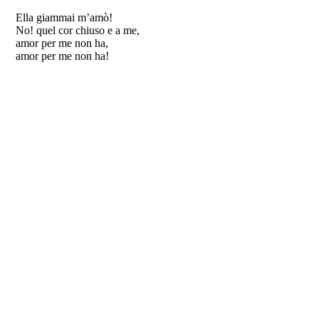
Ella giammai m’amò!
No! quel cor chiuso e a me,
amor per me non ha,
amor per me non ha!