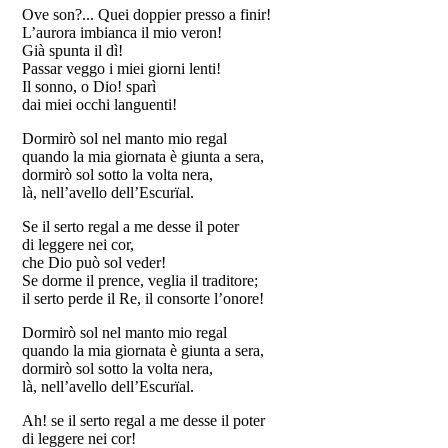
Ove son?... Quei doppier presso a finir!
L’aurora imbianca il mio veron!
Già spunta il dì!
Passar veggo i miei giorni lenti!
Il sonno, o Dio! sparì
dai miei occhi languenti!
Dormirò sol nel manto mio regal
quando la mia giornata è giunta a sera,
dormirò sol sotto la volta nera,
là, nell’avello dell’Escurïal.
Se il serto regal a me desse il poter
di leggere nei cor,
che Dio può sol veder!
Se dorme il prence, veglia il traditore;
il serto perde il Re, il consorte l’onore!
Dormirò sol nel manto mio regal
quando la mia giornata è giunta a sera,
dormirò sol sotto la volta nera,
là, nell’avello dell’Escurïal.
Ah! se il serto regal a me desse il poter
di leggere nei cor!