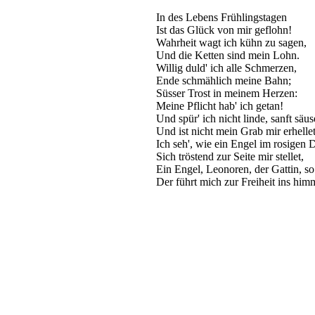
In des Lebens Frühlingstagen
Ist das Glück von mir geflohn!
Wahrheit wagt ich kühn zu sagen,
Und die Ketten sind mein Lohn.
Willig duld' ich alle Schmerzen,
Ende schmählich meine Bahn;
Süsser Trost in meinem Herzen:
Meine Pflicht hab' ich getan!
Und spür' ich nicht linde, sanft säu
Und ist nicht mein Grab mir erhelle
Ich seh', wie ein Engel im rosigen 
Sich tröstend zur Seite mir stellet,
Ein Engel, Leonoren, der Gattin, so
Der führt mich zur Freiheit ins him