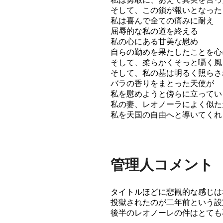
そして、この鎖が報いとなった
私は喜んで全ての痛みに耐え
屈辱的な私の道を終える
私の心にある甘美な慰め
自らの勤めを果たしたことを心
そして、柔らかくそっと囁く風
そして、私の墓は明るく照らさ
バラの香りをまとった天使が
私を慰めようと傍らに立ってい
私の妻、レオノーラによく似た
私を天国の自由へと導いてくれ
管理人コメント
タイトルほどに悲観的な感じは
投獄されたのが二年前という設
後半のレオノーレの件はとても