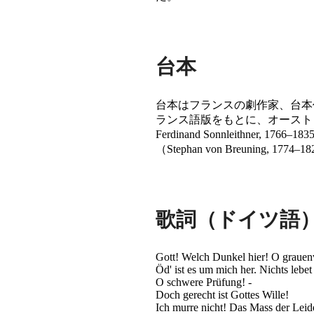
台本
台本はフランスの劇作家、台本作家、児
ランス語版をもとに、オースト
Ferdinand Sonnleith
（Stephan von Breuning, 
歌詞（ドイツ語
Gott! Welch Dunkel hier! O grauenvo
Öd' ist es um mich her. Nichts lebet
O schwere Prüfung! -
Doch gerecht ist Gottes Wille!
Ich murre nicht! Das Mass der Leiden