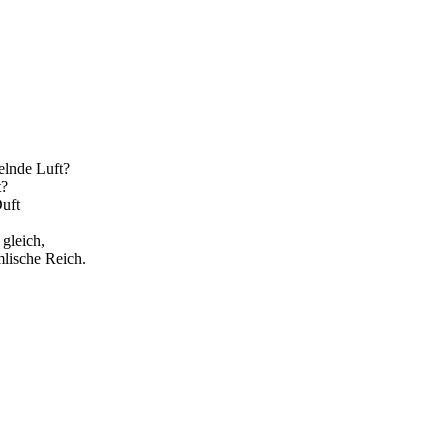
selnde Luft?
t?
Duft
 gleich,
mlische Reich.