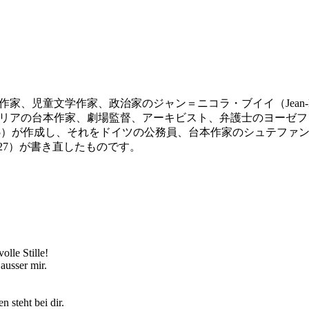
童文学作家、政治家のジャン＝ニコラ・ブイイ（Jean-Nicolas Bo
リアの台本作家、劇場監督、アーキビスト、弁護士のヨーゼフ・ゾ
ner, 1766–1835）が作成し、それをドイツの公務員、台本作家のシュ
1774–1827）が書き直したものです。
）
lle Stille!
 ausser mir.
 steht bei dir.