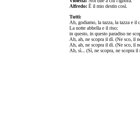
Violetta:
Nol dite a chi l'ignora.
Alfredo:
È il mio destin così.
Tutti:
Ah, godiamo, la tazza, la tazza e il 
La notte abbella e il riso;
in questo, in questo paradiso ne sco
Ah, ah, ne scopra il dì. (Ne sco, il n
Ah, ah, ne scopra il dì. (Ne sco, il n
Ah, sì... (Sì, ne scopra, ne scopra il