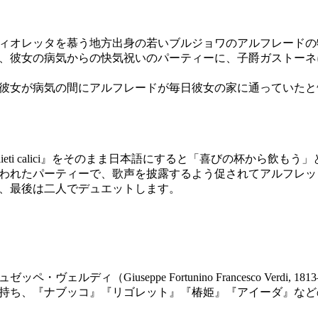
ィオレッタを慕う地方出身の若いブルジョワのアルフレードの
、彼女の病気からの快気祝いのパーティーに、子爵ガストーネ
彼女が病気の間にアルフレードが毎日彼女の家に通っていたと
e' lieti calici』をそのまま日本語にすると「喜びの杯から
われたパーティーで、歌声を披露するよう促されてアルフレッ
、最後は二人でデュエットします。
ルディ（Giuseppe Fortunino Francesco Verdi, 181
持ち、『ナブッコ』『リゴレット』『椿姫』『アイーダ』など