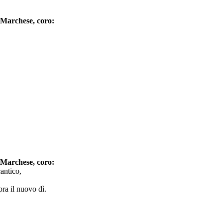
 Marchese, coro:
 Marchese, coro:
cantico,
pra il nuovo dì.