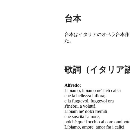
台本
台本はイタリアのオペラ台本作家フラン
た。
歌詞（イタリア
Alfredo:
Libiamo, libiamo ne' lieti calici
che la bellezza infiora;
e la fuggevol, fuggevol ora
s'inebrii a voluttà.
Libiam ne' dolci fremiti
che suscita l'amore,
poiché quell'occhio al core onnipote
Libiamo, amore, amor fra i calici