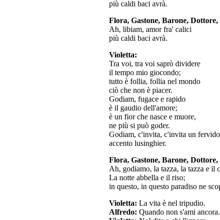
più caldi baci avrà.
Flora, Gastone, Barone, Dottore,
Ah, libiam, amor fra' calici
più caldi baci avrà.
Violetta:
Tra voi, tra voi saprò dividere
il tempo mio giocondo;
tutto è follia, follia nel mondo
ciò che non è piacer.
Godiam, fugace e rapido
è il gaudio dell'amore;
è un fior che nasce e muore,
ne più si può goder.
Godiam, c'invita, c'invita un fervido
accento lusinghier.
Flora, Gastone, Barone, Dottore,
Ah, godiamo, la tazza, la tazza e il 
La notte abbella e il riso;
in questo, in questo paradiso ne sco
Violetta:
La vita è nel tripudio.
Alfredo:
Quando non s'ami ancora.