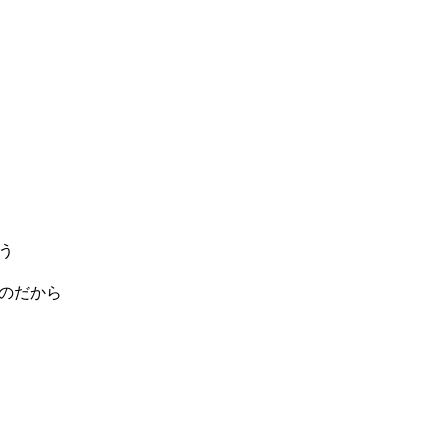
う
のだから