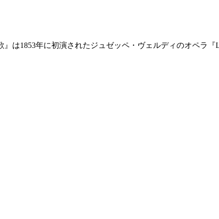
alici 乾杯の歌』は1853年に初演されたジュゼッペ・ヴェルディのオペラ『L