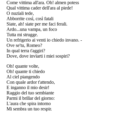
Come vittima all'ara. Oh! almen potess
Qual vittima cader dell'ara al piede!
O nuzïali tede,
Abborrite così, così fatali
Siate, ah! siate per me faci ferali.
Ardo...una vampa, un foco
Tutta mi strugge.
Un refrigerio ai venti io chiedo invano. -
Ove se'tu, Romeo?
In qual terra t'aggiri?
Dove, dove invïarti i miei sospiri?
Oh! quante volte,
Oh! quante ti chiedo
Al ciel piangendo
Con quale ardor t'attendo,
E inganno il mio desir!
Raggio del tuo sembiante
Parmi il brillar del giorno:
L'aura che spira intorno
Mi sembra un tuo respir.