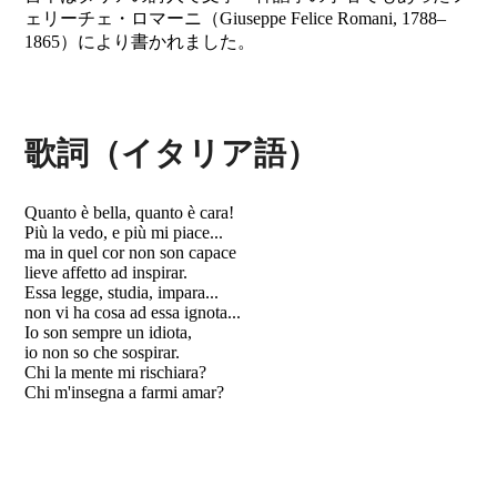
ェリーチェ・ロマーニ（Giuseppe Felice Romani, 1788–
1865）により書かれました。
歌詞（イタリア語）
Quanto è bella, quanto è cara!
Più la vedo, e più mi piace...
ma in quel cor non son capace
lieve affetto ad inspirar.
Essa legge, studia, impara...
non vi ha cosa ad essa ignota...
Io son sempre un idiota,
io non so che sospirar.
Chi la mente mi rischiara?
Chi m'insegna a farmi amar?