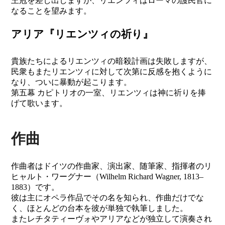
王冠を差し出しますが、リエンツィはローマの護民官に
なることを望みます。
アリア『リエンツィの祈り』
貴族たちによるリエンツィの暗殺計画は失敗しますが、
民衆もまたリエンツィに対して次第に反感を抱くように
なり、ついに暴動が起こります。
第五幕 カピトリオの一室、リエンツィは神に祈りを捧
げて歌います。
作曲
作曲者はドイツの作曲家、演出家、随筆家、指揮者のリ
ヒャルト・ワーグナー（Wilhelm Richard Wagner, 1813–
1883）です。
彼は主にオペラ作品でその名を知られ、作曲だけでな
く、ほとんどの台本を彼が単独で執筆しました。
またレチタティーヴォやアリアなどが独立して演奏され