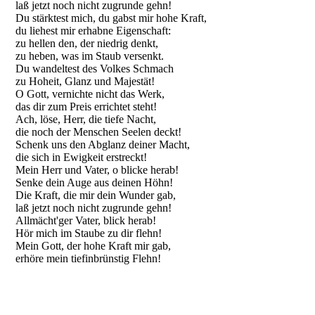
laß jetzt noch nicht zugrunde gehn!
Du stärktest mich, du gabst mir hohe Kraft,
du liehest mir erhabne Eigenschaft:
zu hellen den, der niedrig denkt,
zu heben, was im Staub versenkt.
Du wandeltest des Volkes Schmach
zu Hoheit, Glanz und Majestät!
O Gott, vernichte nicht das Werk,
das dir zum Preis errichtet steht!
Ach, löse, Herr, die tiefe Nacht,
die noch der Menschen Seelen deckt!
Schenk uns den Abglanz deiner Macht,
die sich in Ewigkeit erstreckt!
Mein Herr und Vater, o blicke herab!
Senke dein Auge aus deinen Höhn!
Die Kraft, die mir dein Wunder gab,
laß jetzt noch nicht zugrunde gehn!
Allmächt'ger Vater, blick herab!
Hör mich im Staube zu dir flehn!
Mein Gott, der hohe Kraft mir gab,
erhöre mein tiefinbrünstig Flehn!