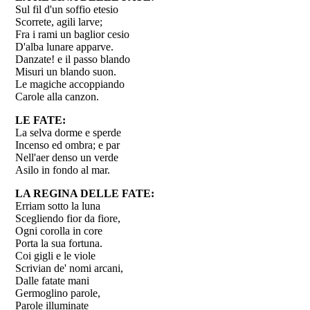
Sul fil d'un soffio etesio
Scorrete, agili larve;
Fra i rami un baglior cesio
D'alba lunare apparve.
Danzate! e il passo blando
Misuri un blando suon.
Le magiche accoppiando
Carole alla canzon.
LE FATE:
La selva dorme e sperde
Incenso ed ombra; e par
Nell'aer denso un verde
Asilo in fondo al mar.
LA REGINA DELLE FATE:
Erriam sotto la luna
Scegliendo fior da fiore,
Ogni corolla in core
Porta la sua fortuna.
Coi gigli e le viole
Scrivian de' nomi arcani,
Dalle fatate mani
Germoglino parole,
Parole illuminate