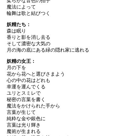
柔らかな音色の拍子
魔法によって
輪舞は歌と結びつく
妖精たち：
森は眠り
香りと影を消し去る
そして濃密な大気の
月の海の底にある緑の隠れ家に逃れる
妖精の女王：
月の下を
花から花へと選びさまよう
心の中の花はどれも
幸運を運んでくる
ユリとスミレで
秘密の言葉を書く
魔法をかけられた手から
言葉が生じて
純粋な金や銀色に
言葉は光り輝き
魔術が生まれる