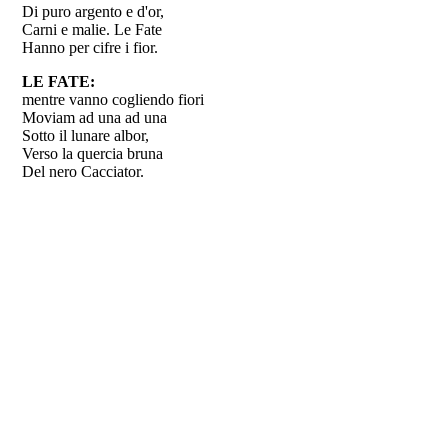
Di puro argento e d'or,
Carni e malie. Le Fate
Hanno per cifre i fior.
LE FATE:
mentre vanno cogliendo fiori
Moviam ad una ad una
Sotto il lunare albor,
Verso la quercia bruna
Del nero Cacciator.